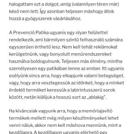
halogattam ezt a dolgot, amíg (valamilyen téren már)
késő nem lett. Így azonban teljesen máshogy állok
hozzá a gyógyszerek vásárlásához.
A Prevenció Patika ugyanis egy olyan felülettel
rendelkezik, ami bármilyen szintű felhasználó számára
egyszerűen érthető lesz. Nem kell tehát reklámokat
kerülgetnünk, vagy bonyolult menürendszereket
használva boldogulnunk. Teljesen más élmény, mintha
személyesen egy patikában lenne az ember. Itt ugyanis
esélyünk sincs arra, hogy elkapjunk valami betegséget,
vagy, hogy arra vesztegessük az időnket, hogy a minket
érdeklő terméket keressük a labirintusszerű sorok
között, netán kiálljuk a hosszú sort az „ablakig”.
Ha kíváncsiak vagyunk arra, hogy a memóriajavító
termékek mellett még milyen készítményeket lehet
venni náluk, akkor nem kell máshova mennünk, mint a
kezdőlapra. A kezdőlapon ugyanis elérhető egy