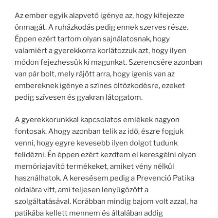
Az ember egyik alapvető igénye az, hogy kifejezze
önmagát. A ruházkodás pedig ennek szerves része.
Éppen ezért tartom olyan sajnálatosnak, hogy
valamiért a gyerekkorra korlátozzuk azt, hogy ilyen
módon fejezhessük ki magunkat. Szerencsére azonban
van pár bolt, mely rájött arra, hogy igenis van az
embereknek igénye a színes öltözködésre, ezeket
pedig szívesen és gyakran látogatom.
A gyerekkorunkkal kapcsolatos emlékek nagyon
fontosak. Ahogy azonban telik az idő, észre fogjuk
venni, hogy egyre kevesebb ilyen dolgot tudunk
felidézni. Én éppen ezért kezdtem el keresgélni olyan
memóriajavító termékeket, amiket vény nélkül
használhatok. A keresésem pedig a Prevenció Patika
oldalára vitt, ami teljesen lenyűgözött a
szolgáltatásával. Korábban mindig bajom volt azzal, ha
patikába kellett mennem és általában addig