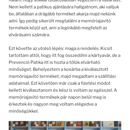
nálam, hogy sokkal tudatosabban végeztem a vásárlást.
Nem kellett a patikus ajánlására hallgatnom, aki valljuk
be, általában a drágább terméket akarja majd nekünk
adni. Így pedig sikerült megtalálni a memóriajavító
termékek közül azt, ami a leginkább megfelelt az
elvárásaim számára.
Ezt követte az utolsó lépés: maga a rendelés. Kicsit
tartottam attól, hogy itt fog összedőlni a kártyavár, de a
Prevenció Patika itt is hozta a tőlük elvárható
minőséget. Behelyeztem a kosárba a kiválasztott
memóriajavító terméket, majd megadtam a szállítási
adataimat. Ezt követően már csak a fizetési módot
kellett kiválasztanom és kész is voltam az egésszel. A
memóriajavító termékek pár napon belül meg is
érkeztek és nagyon meg voltam elégedve a
minőségükkel.