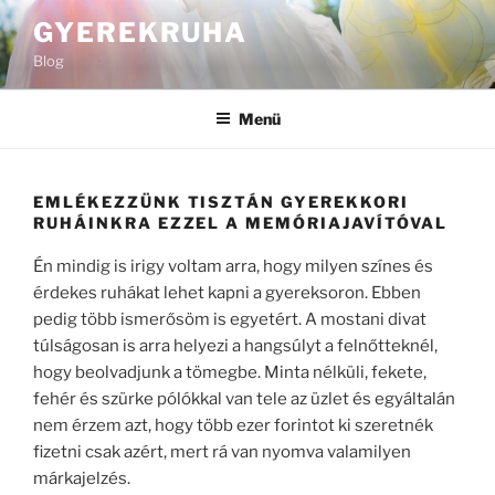
Tartalomhoz
GYEREKRUHA
Blog
Menü
EMLÉKEZZÜNK TISZTÁN GYEREKKORI
RUHÁINKRA EZZEL A MEMÓRIAJAVÍTÓVAL
Én mindig is irigy voltam arra, hogy milyen színes és
érdekes ruhákat lehet kapni a gyereksoron. Ebben
pedig több ismerősöm is egyetért. A mostani divat
túlságosan is arra helyezi a hangsúlyt a felnőtteknél,
hogy beolvadjunk a tömegbe. Minta nélküli, fekete,
fehér és szürke pólókkal van tele az üzlet és egyáltalán
nem érzem azt, hogy több ezer forintot ki szeretnék
fizetni csak azért, mert rá van nyomva valamilyen
márkajelzés.