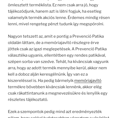
ömlesztett terméklista. Ez nem csak arra jó, hogy
tájékozódjunk, hanem azt is látni fogjuk, ha esetleg
valamelyik termék akciós lenne. Érdemes mindig résen
lenni, mivel rengeteg pénzt tudunk így megspórolni.
Nagyon tetszett az, amit e pontig a Prevenció Patika
oldalán láttam, de a memóriajavító részlegre érve
jöttek csak az igazi meglepetések. A Prevenció Patika
választéka ugyanis, ellentétben egy rendes patikával,
szépen sorba van szedve. Tehát, ha kíváncsiak vagyunk
arra, hogy az adott termék mennyibe kerül, akkor nem
kell a doboz alján keresgélnünk. Így van ez a
kiszereléssel is. Ha pedig bármelyik
memóriajavító
termékre bővebben kíváncsiak lennénk, akkor elég
csak rákattintanunk a megnevezésükre és lenyílik egy
részletes tájékoztató.
Ezek a szempontok pedig mind azt eredményezték