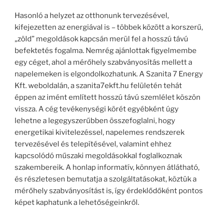
Hasonló a helyzet az otthonunk tervezésével,
kifejezetten az energiával is – többek között a korszerű,
„zöld” megoldások kapcsán merül fel a hosszú távú
befektetés fogalma. Nemrég ajánlottak figyelmembe
egy céget, ahol a mérőhely szabványosítás mellett a
napelemeken is elgondolkozhatunk. A Szanita 7 Energy
Kft. weboldalán, a szanita7ekft.hu felületén tehát
éppen az imént említett hosszú távú szemlélet köszön
vissza. A cég tevékenységi körét egyébként úgy
lehetne a legegyszerűbben összefoglalni, hogy
energetikai kivitelezéssel, napelemes rendszerek
tervezésével és telepítésével, valamint ehhez
kapcsolódó műszaki megoldásokkal foglalkoznak
szakembereik. A honlap informatív, könnyen átlátható,
és részletesen bemutatja a szolgáltatásokat, köztük a
mérőhely szabványosítást is, így érdeklődőként pontos
képet kaphatunk a lehetőségeinkről.