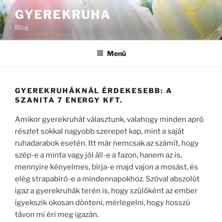
Tartalomhoz
GYEREKRUHA
Blog
Menü
GYEREKRUHÁKNÁL ÉRDEKESEBB: A
SZANITA 7 ENERGY KFT.
Amikor gyerekruhát választunk, valahogy minden apró
részlet sokkal nagyobb szerepet kap, mint a saját
ruhadarabok esetén. Itt már nemcsak az számít, hogy
szép-e a minta vagy jól áll-e a fazon, hanem az is,
mennyire kényelmes, bírja-e majd vajon a mosást, és
elég strapabíró-e a mindennapokhoz. Szóval abszolút
igaz a gyerekruhák terén is, hogy szülőként az ember
igyekszik okosan dönteni, mérlegelni, hogy hosszú
távon mi éri meg igazán.