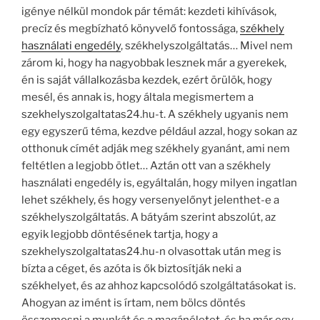
igénye nélkül mondok pár témát: kezdeti kihívások,
precíz és megbízható könyvelő fontossága,
székhely
használati engedély
, székhelyszolgáltatás… Mivel nem
zárom ki, hogy ha nagyobbak lesznek már a gyerekek,
én is saját vállalkozásba kezdek, ezért örülök, hogy
mesél, és annak is, hogy általa megismertem a
szekhelyszolgaltatas24.hu-t. A székhely ugyanis nem
egy egyszerű téma, kezdve például azzal, hogy sokan az
otthonuk címét adják meg székhely gyanánt, ami nem
feltétlen a legjobb ötlet… Aztán ott van a székhely
használati engedély is, egyáltalán, hogy milyen ingatlan
lehet székhely, és hogy versenyelőnyt jelenthet-e a
székhelyszolgáltatás. A bátyám szerint abszolút, az
egyik legjobb döntésének tartja, hogy a
szekhelyszolgaltatas24.hu-n olvasottak után meg is
bízta a céget, és azóta is ők biztosítják neki a
székhelyet, és az ahhoz kapcsolódó szolgáltatásokat is.
Ahogyan az imént is írtam, nem bölcs döntés
összemosni a munkát és a magánéletet, és ha már egy