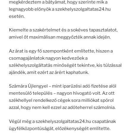
megkérdeztem a bátyámat, hogy szerinte mik a
legnagyobb előnyök a szekhelyszolgaltatas24.hu
esetén.
Kiemelte a szakértelmet és a sokéves tapasztalatot,
amivel őt maximálisan meggyőzték annak idején.
Az árat is egy fő szempontként említette, hiszen a
csomagajánlatok nagyon kedvezőek a
székhelyszolgáltatás minőségét tekintve, kis túlzással
ajándék, amit ezért az árért kaphatunk.
Számára Újlengyel – mint iparűzési adó fizetése alól
mentesülő település – nagyon hívogató volt. Az ott
székhellyel rendelkező cégek sora milliókat spórol
azzal, hogy nem kell ezzel az adóteherrel számolnia.
Végül még a szekhelyszolgaltatas24.hu csapatának
ügyfélközpontúságát, előzékenységét említette.