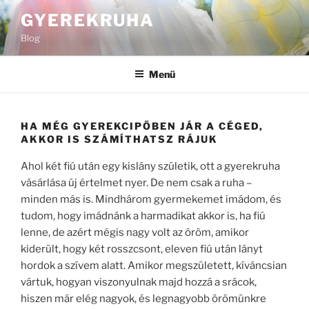
Tartalomhoz
GYEREKRUHA
Blog
Menü
HA MÉG GYEREKCIPŐBEN JÁR A CÉGED,
AKKOR IS SZÁMÍTHATSZ RÁJUK
Ahol két fiú után egy kislány születik, ott a gyerekruha
vásárlása új értelmet nyer. De nem csak a ruha –
minden más is. Mindhárom gyermekemet imádom, és
tudom, hogy imádnánk a harmadikat akkor is, ha fiú
lenne, de azért mégis nagy volt az öröm, amikor
kiderült, hogy két rosszcsont, eleven fiú után lányt
hordok a szívem alatt. Amikor megszületett, kíváncsian
vártuk, hogyan viszonyulnak majd hozzá a srácok,
hiszen már elég nagyok, és legnagyobb örömünkre