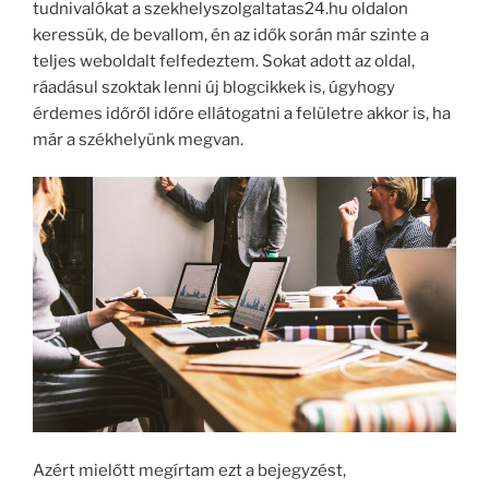
tudnivalókat a szekhelyszolgaltatas24.hu oldalon
keressük, de bevallom, én az idők során már szinte a
teljes weboldalt felfedeztem. Sokat adott az oldal,
ráadásul szoktak lenni új blogcikkek is, úgyhogy
érdemes időről időre ellátogatni a felületre akkor is, ha
már a székhelyünk megvan.
Azért mielőtt megírtam ezt a bejegyzést,