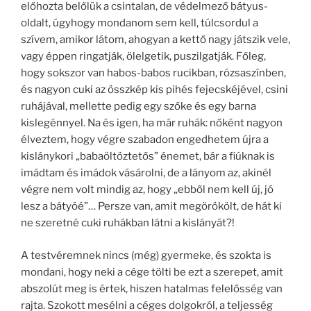
előhozta belőlük a csintalan, de védelmező bátyus-
oldalt, úgyhogy mondanom sem kell, túlcsordul a
szívem, amikor látom, ahogyan a kettő nagy játszik vele,
vagy éppen ringatják, ölelgetik, puszilgatják. Főleg,
hogy sokszor van habos-babos rucikban, rózsaszínben,
és nagyon cuki az összkép kis pihés fejecskéjével, csini
ruhájával, mellette pedig egy szőke és egy barna
kislegénnyel. Na és igen, ha már ruhák: nőként nagyon
élveztem, hogy végre szabadon engedhetem újra a
kislánykori „babaöltöztetős” énemet, bár a fiúknak is
imádtam és imádok vásárolni, de a lányom az, akinél
végre nem volt mindig az, hogy „ebből nem kell új, jó
lesz a bátyóé”… Persze van, amit megörökölt, de hát ki
ne szeretné cuki ruhákban látni a kislányát?!
A testvéremnek nincs (még) gyermeke, és szokta is
mondani, hogy neki a cége tölti be ezt a szerepet, amit
abszolút meg is értek, hiszen hatalmas felelősség van
rajta. Szokott mesélni a céges dolgokról, a teljesség