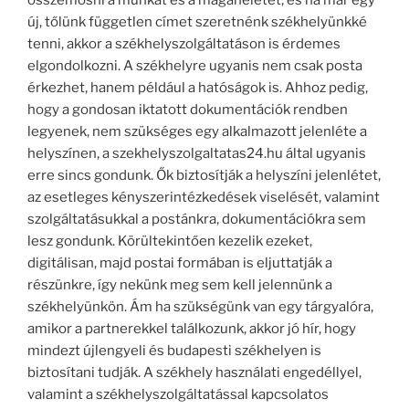
új, tőlünk független címet szeretnénk székhelyünkké
tenni, akkor a székhelyszolgáltatáson is érdemes
elgondolkozni. A székhelyre ugyanis nem csak posta
érkezhet, hanem például a hatóságok is. Ahhoz pedig,
hogy a gondosan iktatott dokumentációk rendben
legyenek, nem szükséges egy alkalmazott jelenléte a
helyszínen, a szekhelyszolgaltatas24.hu által ugyanis
erre sincs gondunk. Ők biztosítják a helyszíni jelenlétet,
az esetleges kényszerintézkedések viselését, valamint
szolgáltatásukkal a postánkra, dokumentációkra sem
lesz gondunk. Körültekintően kezelik ezeket,
digitálisan, majd postai formában is eljuttatják a
részünkre, így nekünk meg sem kell jelennünk a
székhelyünkön. Ám ha szükségünk van egy tárgyalóra,
amikor a partnerekkel találkozunk, akkor jó hír, hogy
mindezt újlengyeli és budapesti székhelyen is
biztosítani tudják. A székhely használati engedéllyel,
valamint a székhelyszolgáltatással kapcsolatos