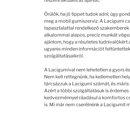
részére aktuális az ajánlat.
Örülök, ha jó tippet tudok adni; úgy gon
meg a mobil gumiszerviz. A Lacigumi c
tapasztalattal rendelkező szakemberek 
alkalommal alapos, precíz munkát vég
ajánlom, hogy a részletes tudnivalókért 
ugyanis minden információt feltüntettek 
szolgáltatásaikról.
A Lacigumival nem lehetetlen a gyors é
Nem kell rettegnünk, ha kellemetlen hel
tárcsázzuk a Lacigumi számát, és máris 
Azért a többi szolgáltatásuk is érdemes 
kedvezménnyel ráadásul a komfortos cs
is. Mi már nem cserélnénk a Lacigumit 