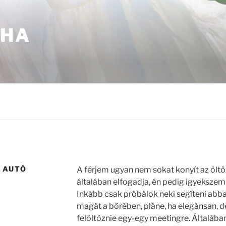
UHA
Z AUTÓ
A férjem ugyan nem sokat konyít az öltö
általában elfogadja, én pedig igyeksze
Inkább csak próbálok neki segíteni abb
magát a bőrében, pláne, ha elegánsan, 
felöltöznie egy-egy meetingre. Általába