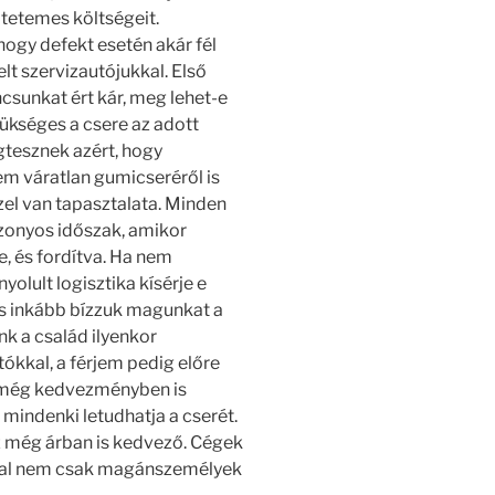
tetemes költségeit.
hogy defekt esetén akár fél
lt szervizautójukkal. Első
csunkat ért kár, meg lehet-e
ükséges a csere az adott
tesznek azért, hogy
m váratlan gumicseréről is
zel van tapasztalata. Minden
izonyos időszak, amikor
re, és fordítva. Ha nem
olult logisztika kísérje e
és inkább bízzuk magunkat a
nk a család ilyenkor
tókkal, a férjem pedig előre
y még kedvezményben is
t mindenki letudhatja a cserét.
z még árban is kedvező. Cégek
zóval nem csak magánszemélyek