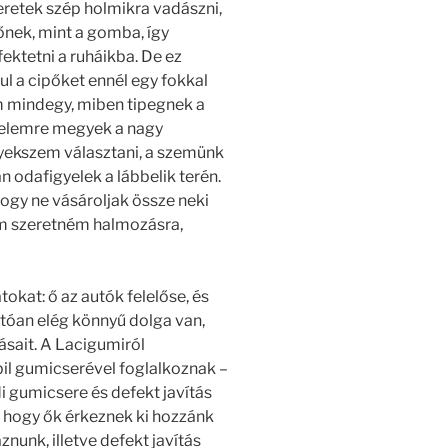
eretek szép holmikra vadászni,
nőnek, mint a gomba, így
ktetni a ruháikba. De ez
l a cipőket ennél egy fokkal
mindegy, miben tipegnek a
yelemre megyek a nagy
gyekszem választani, a szemünk
n odafigyelek a lábbelik terén.
ogy ne vásároljak össze neki
em szeretném halmozásra,
okat: ő az autók felelőse, és
óan elég könnyű dolga van,
ásait. A Lacigumiról
il gumicserével foglalkoznak –
i gumicsere és defekt javítás
, hogy ők érkeznek ki hozzánk
znunk, illetve defekt javítás