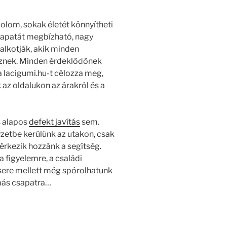
dolom, sokak életét könnyítheti
sapatát megbízható, nagy
alkotják, akik minden
eznek. Minden érdeklődőnek
a lacigumi.hu-t célozza meg,
az oldalukon az árakról és a
s alapos
defekt javítás
sem.
yzetbe kerülünk az utakon, csak
érkezik hozzánk a segítség.
a figyelemre, a családi
ere mellett még spórolhatunk
más csapatra…