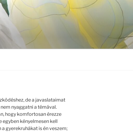
zködéshez, de a javaslataimat
m nem nyaggatni a témával.
an, hogy komfortosan érezze
de egyben kényelmesen kell
n a gyerekruhákat is én veszem;