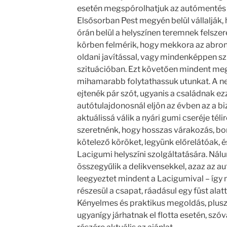
esetén megspórolhatjuk az autómentés 
Elsősorban Pest megyén belül vállalják, 
órán belül a helyszínen teremnek felszere
körben felmérik, hogy mekkora az abron
oldani javítással, vagy mindenképpen sz
szituációban. Ezt követően mindent meg
mihamarabb folytathassuk utunkat. A ne
ejtenék pár szót, ugyanis a családnak ez
autótulajdonosnál eljön az évben az a b
aktuálissá válik a nyári gumi cseréje téli
szeretnénk, hogy hosszas várakozás, bony
kötelező köröket, legyünk előrelátóak, 
Lacigumi helyszíni szolgáltatására. Nálu
összegyűlik a delikvensekkel, azaz az au
leegyeztet mindent a Lacigumival – íg
részesül a csapat, ráadásul egy füst alat
Kényelmes és praktikus megoldás, plus
ugyanígy járhatnak el flotta esetén, s