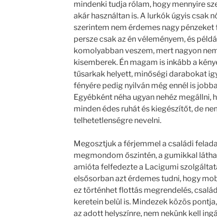
mindenki tudja rólam, hogy mennyire sz
akár használtan is. A lurkók úgyis csak 
szerintem nem érdemes nagy pénzeket fe
persze csak az én véleményem, és példáu
komolyabban veszem, mert nagyon nem 
kisemberek. Én magam is inkább a kén
tűsarkak helyett, minőségi darabokat i
fényére pedig nyilván még ennél is jobba
Egyébként néha ugyan nehéz megállni, h
minden édes ruhát és kiegészítőt, de n
telhetetlenségre nevelni.
Megosztjuk a férjemmel a családi feladat
megmondom őszintén, a gumikkal láthat
amióta felfedezte a Lacigumi szolgáltat
elsősorban azt érdemes tudni, hogy mob
ez történhet flottás megrendelés, család
keretein belül is. Mindezek közös pontja
az adott helyszínre, nem nekünk kell ingá