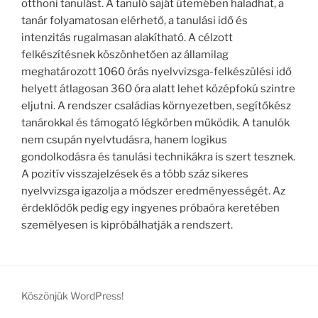
otthoni tanulást. A tanuló saját ütemében haladhat, a
tanár folyamatosan elérhető, a tanulási idő és
intenzitás rugalmasan alakítható. A célzott
felkészítésnek köszönhetően az államilag
meghatározott 1060 órás nyelvvizsga-felkészülési idő
helyett átlagosan 360 óra alatt lehet középfokú szintre
eljutni. A rendszer családias környezetben, segítőkész
tanárokkal és támogató légkörben működik. A tanulók
nem csupán nyelvtudásra, hanem logikus
gondolkodásra és tanulási technikákra is szert tesznek.
A pozitív visszajelzések és a több száz sikeres
nyelvvizsga igazolja a módszer eredményességét. Az
érdeklődők pedig egy ingyenes próbaóra keretében
személyesen is kipróbálhatják a rendszert.
Köszönjük WordPress!