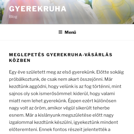
Tartalomhoz
GYEREKRUHA
Blog
Menü
MEGLEPETÉS GYEREKRUHA-VÁSÁRLÁS
KÖZBEN
Egy éve született meg az első gyerekünk. Előtte sokáig
próbálkoztunk, de csak nem akart összejönni. Már
kezdtünk aggódni, hogy velünk is az fog történni, mint
sajnos oly sok ismerősömmel: kiderül, hogy valami
miatt nem lehet gyerekünk. Éppen ezért különösen
nagy volt az öröm, amikor végül sikerült teherbe
esnem. Már a kislányunk megszületése előtt nagy
izgalommal kezdtünk készülni, igyekeztünk mindent
előteremteni. Ennek fontos részeit jelentették a