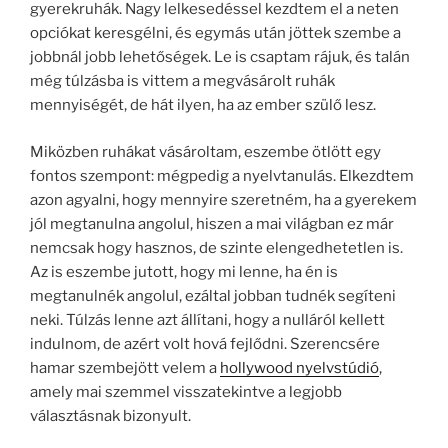
gyerekruhák. Nagy lelkesedéssel kezdtem el a neten
opciókat keresgélni, és egymás után jöttek szembe a
jobbnál jobb lehetőségek. Le is csaptam rájuk, és talán
még túlzásba is vittem a megvásárolt ruhák
mennyiségét, de hát ilyen, ha az ember szülő lesz.
Miközben ruhákat vásároltam, eszembe ötlött egy
fontos szempont: mégpedig a nyelvtanulás. Elkezdtem
azon agyalni, hogy mennyire szeretném, ha a gyerekem
jól megtanulna angolul, hiszen a mai világban ez már
nemcsak hogy hasznos, de szinte elengedhetetlen is.
Az is eszembe jutott, hogy mi lenne, ha én is
megtanulnék angolul, ezáltal jobban tudnék segíteni
neki. Túlzás lenne azt állítani, hogy a nulláról kellett
indulnom, de azért volt hová fejlődni. Szerencsére
hamar szembejött velem a
hollywood nyelvstúdió
,
amely mai szemmel visszatekintve a legjobb
választásnak bizonyult.