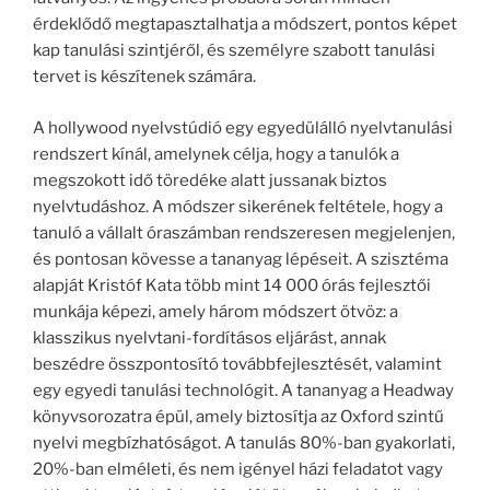
érdeklődő megtapasztalhatja a módszert, pontos képet
kap tanulási szintjéről, és személyre szabott tanulási
tervet is készítenek számára.
A hollywood nyelvstúdió egy egyedülálló nyelvtanulási
rendszert kínál, amelynek célja, hogy a tanulók a
megszokott idő töredéke alatt jussanak biztos
nyelvtudáshoz. A módszer sikerének feltétele, hogy a
tanuló a vállalt óraszámban rendszeresen megjelenjen,
és pontosan kövesse a tananyag lépéseit. A szisztéma
alapját Kristóf Kata több mint 14 000 órás fejlesztői
munkája képezi, amely három módszert ötvöz: a
klasszikus nyelvtani-fordításos eljárást, annak
beszédre összpontosító továbbfejlesztését, valamint
egy egyedi tanulási technológit. A tananyag a Headway
könyvsorozatra épül, amely biztosítja az Oxford szintű
nyelvi megbízhatóságot. A tanulás 80%-ban gyakorlati,
20%-ban elméleti, és nem igényel házi feladatot vagy