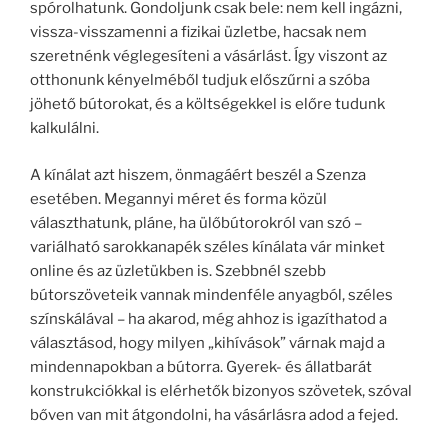
spórolhatunk. Gondoljunk csak bele: nem kell ingázni,
vissza-visszamenni a fizikai üzletbe, hacsak nem
szeretnénk véglegesíteni a vásárlást. Így viszont az
otthonunk kényelméből tudjuk előszűrni a szóba
jöhető bútorokat, és a költségekkel is előre tudunk
kalkulálni.
A kínálat azt hiszem, önmagáért beszél a Szenza
esetében. Megannyi méret és forma közül
választhatunk, pláne, ha ülőbútorokról van szó –
variálható sarokkanapék széles kínálata vár minket
online és az üzletükben is. Szebbnél szebb
bútorszöveteik vannak mindenféle anyagból, széles
színskálával – ha akarod, még ahhoz is igazíthatod a
választásod, hogy milyen „kihívások” várnak majd a
mindennapokban a bútorra. Gyerek- és állatbarát
konstrukciókkal is elérhetők bizonyos szövetek, szóval
bőven van mit átgondolni, ha vásárlásra adod a fejed.