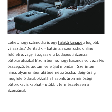
Lehet, hogy számodra is egy
l alakú kanapé
a legjobb
választás? Derítsd ki – kattints a szenza.hu online
felületre, vagy látogass el a budapesti SzenZa
bútoráruházba! Bízom benne, hogy hasznos volt ez a kis
összegző, és tudtam vele újat mondani. Szerintem
nincs olyan ember, aki beérné az ócska, ideig-óráig
megfelelő darabokkal, ha hasonló áron minőségi
bútorokat is kaphat – utóbbit természetesen a
Szenzánál.