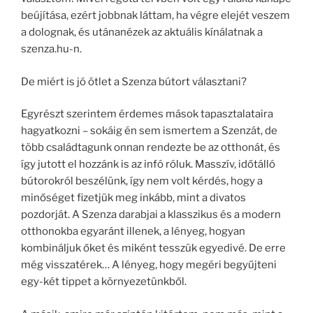
beújítása, ezért jobbnak láttam, ha végre elejét veszem
a dolognak, és utánanézek az aktuális kínálatnak a
szenza.hu-n.
De miért is jó ötlet a Szenza bútort választani?
Egyrészt szerintem érdemes mások tapasztalataira
hagyatkozni – sokáig én sem ismertem a Szenzát, de
több családtagunk onnan rendezte be az otthonát, és
így jutott el hozzánk is az infó róluk. Masszív, időtálló
bútorokról beszélünk, így nem volt kérdés, hogy a
minőséget fizetjük meg inkább, mint a divatos
pozdorját. A Szenza darabjai a klasszikus és a modern
otthonokba egyaránt illenek, a lényeg, hogyan
kombináljuk őket és miként tesszük egyedivé. De erre
még visszatérek… A lényeg, hogy megéri begyűjteni
egy-két tippet a környezetünkből.