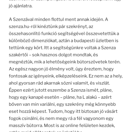
jó ajánlatra.
A Szenzával minden flottul ment annak idején. A
szenza.hu-ról kinéztünk pár szekrényt, az
összehasonlító funkció segítségével összevetettük a
különböző dimenziókat, aztán a budapesti üzletben is
tettünk egy kört. Itt a segítségünkre voltak a Szenza
szakértői – sok hasznos dolgot mondtak, és
megnéztük, mik a lehetőségeink bútorszövetek terén.
Az egész nagyon jó élmény volt, úgy éreztem, hogy
fontosak az igényeink, elképzeléseink. Ez nem az a hely,
ahol gyorsan rád akarnak sózni valamit, és viszlát.
Éppen ezért jutott eszembe a Szenza ismét, pláne,
hogy egy kanapé esetén – pláne, ha L alakú – azért
bőven van min variálni, egy szekrény még könnyebb
eset hozzá képest. Tudom, hogy itt biztosan jó vásárt
fogok csinálni, és nem megy rá a fél vagyonom egy
masszív bútorra. Most is az online felületen kezdek,