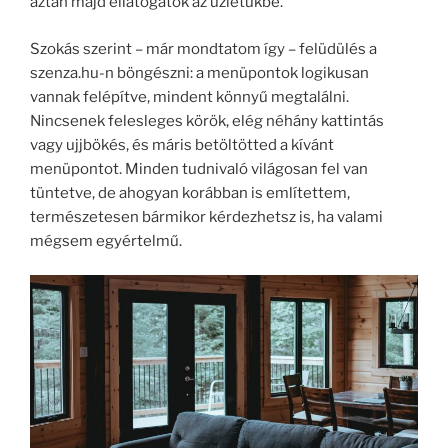
aztán majd ellátogatok az üzletükbe.
Szokás szerint – már mondtatom így – felüdülés a
szenza.hu-n böngészni: a menüpontok logikusan
vannak felépítve, mindent könnyű megtalálni.
Nincsenek felesleges körök, elég néhány kattintás
vagy ujjbökés, és máris betöltötted a kívánt
menüpontot. Minden tudnivaló világosan fel van
tüntetve, de ahogyan korábban is említettem,
természetesen bármikor kérdezhetsz is, ha valami
mégsem egyértelmű.