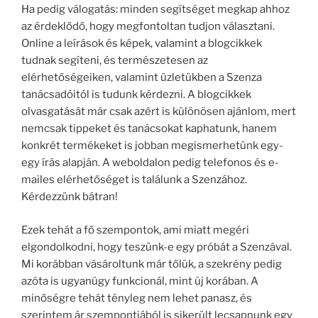
Ha pedig válogatás: minden segítséget megkap ahhoz
az érdeklődő, hogy megfontoltan tudjon választani.
Online a leírások és képek, valamint a blogcikkek
tudnak segíteni, és természetesen az
elérhetőségeiken, valamint üzletükben a Szenza
tanácsadóitól is tudunk kérdezni. A blogcikkek
olvasgatását már csak azért is különösen ajánlom, mert
nemcsak tippeket és tanácsokat kaphatunk, hanem
konkrét termékeket is jobban megismerhetünk egy-
egy írás alapján. A weboldalon pedig telefonos és e-
mailes elérhetőséget is találunk a Szenzához.
Kérdezzünk bátran!
Ezek tehát a fő szempontok, ami miatt megéri
elgondolkodni, hogy teszünk-e egy próbát a Szenzával.
Mi korábban vásároltunk már tőlük, a szekrény pedig
azóta is ugyanúgy funkcionál, mint új korában. A
minőségre tehát tényleg nem lehet panasz, és
szerintem ár szempontjából is sikerült lecsapnunk egy