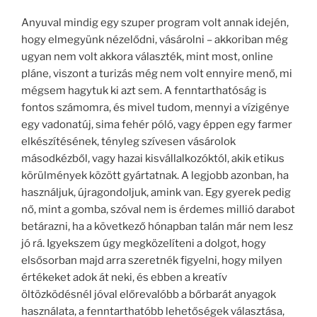
Anyuval mindig egy szuper program volt annak idején,
hogy elmegyünk nézelődni, vásárolni – akkoriban még
ugyan nem volt akkora választék, mint most, online
pláne, viszont a turizás még nem volt ennyire menő, mi
mégsem hagytuk ki azt sem. A fenntarthatóság is
fontos számomra, és mivel tudom, mennyi a vízigénye
egy vadonatúj, sima fehér póló, vagy éppen egy farmer
elkészítésének, tényleg szívesen vásárolok
másodkézből, vagy hazai kisvállalkozóktól, akik etikus
körülmények között gyártatnak. A legjobb azonban, ha
használjuk, újragondoljuk, amink van. Egy gyerek pedig
nő, mint a gomba, szóval nem is érdemes millió darabot
betárazni, ha a következő hónapban talán már nem lesz
jó rá. Igyekszem úgy megközelíteni a dolgot, hogy
elsősorban majd arra szeretnék figyelni, hogy milyen
értékeket adok át neki, és ebben a kreatív
öltözködésnél jóval előrevalóbb a bőrbarát anyagok
használata, a fenntarthatóbb lehetőségek választása,