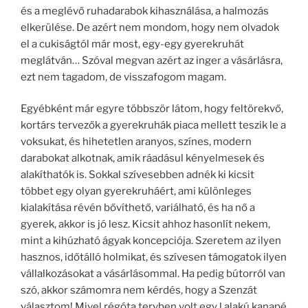
és a meglévő ruhadarabok kihasználása, a halmozás
elkerülése. De azért nem mondom, hogy nem olvadok
el a cukiságtól már most, egy-egy gyerekruhát
meglátván… Szóval megvan azért az inger a vásárlásra,
ezt nem tagadom, de visszafogom magam.
Egyébként már egyre többször látom, hogy feltörekvő,
kortárs tervezők a gyerekruhák piaca mellett teszik le a
voksukat, és hihetetlen aranyos, színes, modern
darabokat alkotnak, amik ráadásul kényelmesek és
alakíthatók is. Sokkal szívesebben adnék ki kicsit
többet egy olyan gyerekruháért, ami különleges
kialakítása révén bővíthető, variálható, és ha nő a
gyerek, akkor is jó lesz. Kicsit ahhoz hasonlít nekem,
mint a kihúzható ágyak koncepciója. Szeretem az ilyen
hasznos, időtálló holmikat, és szívesen támogatok ilyen
vállalkozásokat a vásárlásommal. Ha pedig bútorról van
szó, akkor számomra nem kérdés, hogy a Szenzát
választom! Mivel régóta tervben volt egy l alakú kanapé