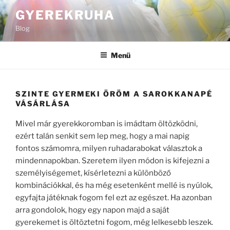
Tartalomhoz
GYEREKRUHA
Blog
Menü
SZINTE GYERMEKI ÖRÖM A SAROKKANAPÉ
VÁSÁRLÁSA
Mivel már gyerekkoromban is imádtam öltözködni,
ezért talán senkit sem lep meg, hogy a mai napig
fontos számomra, milyen ruhadarabokat választok a
mindennapokban. Szeretem ilyen módon is kifejezni a
személyiségemet, kísérletezni a különböző
kombinációkkal, és ha még esetenként mellé is nyúlok,
egyfajta játéknak fogom fel ezt az egészet. Ha azonban
arra gondolok, hogy egy napon majd a saját
gyerekemet is öltöztetni fogom, még lelkesebb leszek.