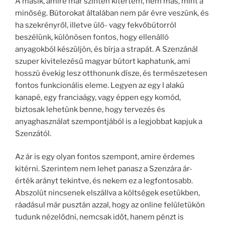
A másik, amire már szintén kitértem, nem más, mint a
minőség. Bútorokat általában nem pár évre veszünk, és
ha szekrényről, illetve ülő- vagy fekvőbútorról
beszélünk, különösen fontos, hogy ellenálló
anyagokból készüljön, és bírja a strapát. A Szenzánál
szuper kivitelezésű magyar bútort kaphatunk, ami
hosszú évekig lesz otthonunk dísze, és természetesen
fontos funkcionális eleme. Legyen az egy l alakú
kanapé, egy franciaágy, vagy éppen egy komód,
biztosak lehetünk benne, hogy tervezés és
anyaghasználat szempontjából is a legjobbat kapjuk a
Szenzától.
Az ár is egy olyan fontos szempont, amire érdemes
kitérni. Szerintem nem lehet panasz a Szenzára ár-
érték arányt tekintve, és nekem ez a legfontosabb.
Abszolút nincsenek elszállva a költségek esetükben,
ráadásul már pusztán azzal, hogy az online felületükön
tudunk nézelődni, nemcsak időt, hanem pénzt is