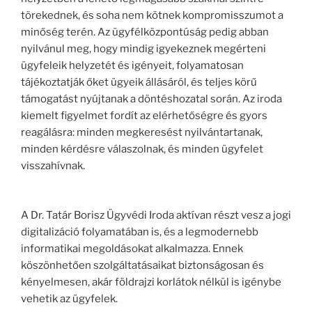
törekednek, és soha nem kötnek kompromisszumot a
minőség terén. Az ügyfélközpontúság pedig abban
nyilvánul meg, hogy mindig igyekeznek megérteni
ügyfeleik helyzetét és igényeit, folyamatosan
tájékoztatják őket ügyeik állásáról, és teljes körű
támogatást nyújtanak a döntéshozatal során. Az iroda
kiemelt figyelmet fordít az elérhetőségre és gyors
reagálásra: minden megkeresést nyilvántartanak,
minden kérdésre válaszolnak, és minden ügyfelet
visszahívnak.
A Dr. Tatár Borisz Ügyvédi Iroda aktívan részt vesz a jogi
digitalizáció folyamatában is, és a legmodernebb
informatikai megoldásokat alkalmazza. Ennek
köszönhetően szolgáltatásaikat biztonságosan és
kényelmesen, akár földrajzi korlátok nélkül is igénybe
vehetik az ügyfelek.