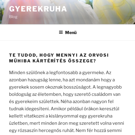
Tartalomhoz
GYEREKRUHA
Blog
Menü
TE TUDOD, HOGY MENNYI AZ ORVOSI
MŰHIBA KÁRTÉRÍTÉS ÖSSZEGE?
Minden szülőnek a legfontosabb a gyermeke. Az
azonban hazugság lenne, ha azt mondanám hogy a
gyerekek sosem okoznak bosszúságot. A legnagyobb
boldogság az életemben, hogy szerető családom van
és gyerekeim születtek. Néha azonban nagyon fel
tudnak idegesíteni. Amikor például órákon keresztül
kellett vitatkozni a kislányommal egy gyerekruha
üzletben, mert minden áron meg szeretett volna venni
egy rózsaszín hercegnős ruhát. Nem fér hozzá semmi