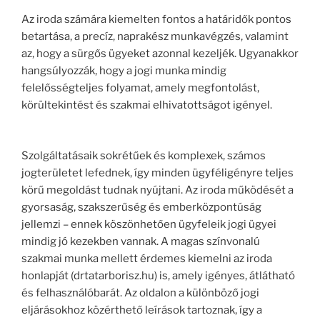
Az iroda számára kiemelten fontos a határidők pontos
betartása, a precíz, naprakész munkavégzés, valamint
az, hogy a sürgős ügyeket azonnal kezeljék. Ugyanakkor
hangsúlyozzák, hogy a jogi munka mindig
felelősségteljes folyamat, amely megfontolást,
körültekintést és szakmai elhivatottságot igényel.
Szolgáltatásaik sokrétűek és komplexek, számos
jogterületet lefednek, így minden ügyféligényre teljes
körű megoldást tudnak nyújtani. Az iroda működését a
gyorsaság, szakszerűség és emberközpontúság
jellemzi – ennek köszönhetően ügyfeleik jogi ügyei
mindig jó kezekben vannak. A magas színvonalú
szakmai munka mellett érdemes kiemelni az iroda
honlapját (drtatarborisz.hu) is, amely igényes, átlátható
és felhasználóbarát. Az oldalon a különböző jogi
eljárásokhoz közérthető leírások tartoznak, így a