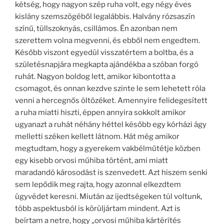
kétség, hogy nagyon szép ruha volt, egy négy éves
kislány szemszögéből legalábbis. Halvány rózsaszín
színű, tüllszoknyás, csillámos. Én azonban nem
szerettem volna megvenni, és ebből nem engedtem.
Később viszont egyedül visszatértem a boltba, és a
születésnapjára megkapta ajándékba a szóban forgó
ruhát. Nagyon boldog lett, amikor kibontotta a
csomagot, és onnan kezdve szinte le sem lehetett róla
venni a hercegnős öltözéket. Amennyire felidegesített
a ruha miatti hiszti, éppen annyira sokkolt amikor
ugyanazt a ruhát néhány héttel később egy kórházi ágy
melletti széken kellett látnom. Hát még amikor
megtudtam, hogy a gyerekem vakbélműtétje közben
egy kisebb orvosi műhiba történt, ami miatt
maradandó károsodást is szenvedett. Azt hiszem senki
sem lepődik meg rajta, hogy azonnal elkezdtem
ügyvédet keresni. Miután az ijedtségeken túl voltunk,
több aspektusból is körüljártam mindent. Azt is
beírtam a netre, hogy „orvosi műhiba kártérítés