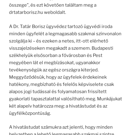
összege”, és ezt követően találtam meg a
drtatarborisz.hu weboldalt.
A Dr. Tatár Borisz ügyvédez tartozó ügyvédi iroda
minden ügyfelét a legmagasabb szakmai színvonalon
szolgálja ki – és ezeken a netes, itt-ott elérhető
visszajelzéseken megakadt a szemem. Budapesti
székhelyük elsősorban a fővárosban és Pest
megyében lát el megbízásokat, ugyanakkor
tevékenységük az egész országra kiterjed.
Meggyőződésük, hogy az ügyfelek érdekeinek
hatékony, megbízható és felelős képviselete csak
alapos jogi tudással és folyamatosan frissített
gyakorlati tapasztalattal valósítható meg. Munkájukat
két alapelv határozza meg: a hivatástudat és az
ügyfélközpontúság.
A hivatástudat számukra azt jelenti, hogy minden
helyzetben a lehető legmagasabb szakmai szintre